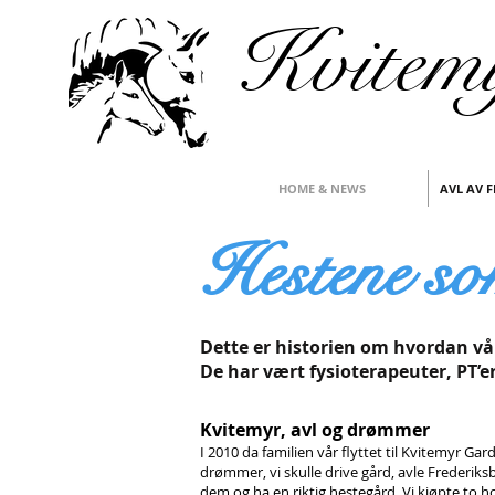
Kvitem
HOME & NEWS
AVL AV 
Hestene so
Dette er historien om hvordan vå
De har vært fysioterapeuter, PT’e
Kvitemyr, avl og drømmer
I 2010 da familien vår flyttet til Kvitemyr Gar
drømmer, vi skulle drive gård, avle Frederiks
dem og ha en riktig hestegård. Vi kjøpte to 