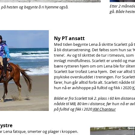
Etter 2 månede
pp på hesten og begynte å ri hjemme også.
gå. Både hesten
Ny PT ansatt
Med tiden begynte Lena å skritte Scarlett på tu
å bli distansetrening. Det føltes som hun sa: 
trene’. Av og til skrittet de tur i timesvis, s
innlagt mindfullness. Scarlett er uredd og man
bære rytteren hjem om om Lena ble for sliten,
Scarlett bar trofast Lena hjem. Det var alltid
psykiske overskuddet i treningen. For Scarlett
farer, hun går alltid forbi alt. Scarlett nådde ti
hun nå er avlshoppe på fulltid og fikk i 2020
K
Bildet er fra Scarlett tok 2. plass i 60 km distanse
nådde til MB, 80 km i distanse, før hun nå er a
på fulltid og fikk i 2020
KM Chanteur
lystre
r Lena fatique, smerter og plager i kroppen.