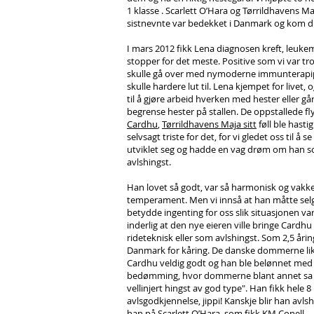
1 klasse . Scarlett O’Hara og Tørrildhavens M
sistnevnte var bedekket i Danmark og kom dre
I mars 2012 fikk Lena diagnosen kreft, leuke
stopper for det meste. Positive som vi var tro
skulle gå over med nymoderne immunterapip
skulle hardere lut til. Lena kjempet for livet, o
til å gjøre arbeid hverken med hester eller gå
begrense hester på stallen. De oppstallede fly
Cardhu
,
Tørrildhavens Maja sitt
føll ble hastig
selvsagt triste for det, for vi gledet oss til å
utviklet seg og hadde en vag drøm om han s
avlshingst.
Han lovet så godt, var så harmonisk og vakke
temperament. Men vi innså at han måtte sel
betydde ingenting for oss slik situasjonen var
inderlig at den nye eieren ville bringe Cardh
rideteknisk eller som avlshingst. Som 2,5 årin
Danmark for kåring. De danske dommerne li
Cardhu veldig godt og han ble belønnet med
bedømming, hvor dommerne blant annet sa 
vellinjert hingst av god type". Han fikk hele 8 
avlsgodkjennelse, jippi! Kanskje blir han avls
han på Scarlett O’Hara, som fikk
KM Conell.