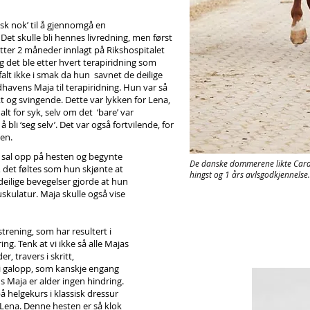
isk nok’ til å gjennomgå en
et skulle bli hennes livredning, men først
 Etter 2 måneder innlagt på Rikshospitalet
og det ble etter hvert terapiridning som
alt ikke i smak da hun savnet de deilige
dhavens Maja til terapiridning. Hun var så
t og svingende. Dette var lykken for Lena,
lt for syk, selv om det ‘bare’ var
 bli ‘seg selv’. Det var også fortvilende, for
pen.
s sal opp på hesten og begynte
De danske dommerene likte Cardh
, det føltes som hun skjønte at
hingst og 1 års avlsgodkjennelse
deilige bevegelser gjorde at hun
uskulatur. Maja skulle også vise
trening, som har resultert i
ng. Tenk at vi ikke så alle Majas
r, travers i skritt,
 i galopp, som kanskje engang
ns Maja er alder ingen hindring.
 helgekurs i klassisk dressur
Lena. Denne hesten er så klok