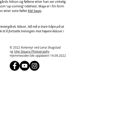
gårds Nilson og føllene etter han ser virkelig
som ‘up-coming’ ridehest. Maja er i fin form
n etter siste føllet
KM Sway
.
 Vestergårds Nilson. Nå må vi bare håpe på at
til å fortsette treningen mot høyere klasser i
© 2022 Kvitemyr ved Lena Skugstad
og
Silje Skaara Photography
Hjemmesiden ble oppdatert 19.09.2022