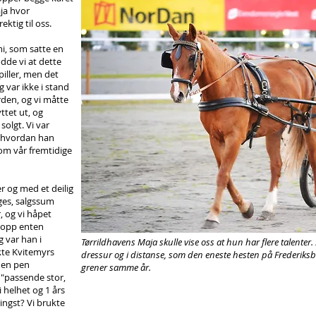
aja hvor
ktig til oss.
mi, som satte en
dde vi at dette
iller, men det
g var ikke i stand
rden, og vi måtte
ttet ut, og
 solgt. Vi var
 se hvordan han
om vår fremtidige
r og med et deilig
ges, salgssum
, og vi håpet
u opp enten
g var han i
Tørrildhavens Maja skulle vise oss at hun har flere talenter
kte Kvitemyrs
dressur og i distanse, som den eneste hesten på Frederiksbo
 en pen
grener samme år.
"passende stor,
i helhet og 1 års
hingst? Vi brukte