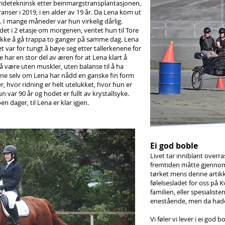
ridetekninsk etter beinmargstransplantasjonen,
nser i 2019, i en alder av 19 år. Da Lena kom ut
s. I mange måneder var hun virkelig dårlig.
t i 2 etasje om morgenen, ventet hun til Tore
 ikke å gå trappa to ganger på samme dag. Lena
var for tungt å bøye seg etter tallerkenene for
 har en stor del av æren for at Lena klart å
 å være uten muskler, uten balanse til å ha
trene selv om Lena har nådd en ganske fin form
r, hvor ridning er helt utelukket, hvor hun er
var 90 år og hodet er fullt av krystallsyke.
en dager, til Lena er klar igjen.
Ei god boble
Livet tar inniblant over
fremtiden måtte gjennom 
tørket mens denne artikke
følelsesladet for oss på
familien, eller spesialist
enestående, men da hadde 
Vi føler vi lever i ei god 