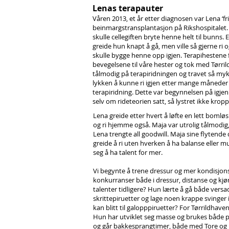
Lenas terapauter
Våren 2013, et år etter diagnosen var Lena ‘fr
beinmargstransplantasjon på Rikshospitalet. D
skulle cellegiften bryte henne helt til bunns.
greide hun knapt å gå, men ville så gjerne ri 
skulle bygge henne opp igjen. Terapihestene f
bevegelsene til våre hester og tok med Tørril
tålmodig på terapiridningen og travet så myk
lykken å kunne ri igjen etter mange måneder a
terapiridning. Dette var begynnelsen på igjen å
selv om rideteorien satt, så lystret ikke krop
Lena greide etter hvert å løfte en lett bomlø
og ri hjemme også. Maja var utrolig tålmodig
Lena trengte all goodwill. Maja sine flytende 
greide å ri uten hverken å ha balanse eller m
seg å ha talent for mer.
Vi begynte å trene dressur og mer kondisjons
konkurranser både i dressur, distanse og kjøri
talenter tidligere? Hun lærte å gå både versade
skrittepiruetter og lage noen krappe svinger
kan blitt til galopppiruetter? For Tørrildhave
Hun har utviklet seg masse og brukes både på
og går bakkesprangtimer, både med Tore og 