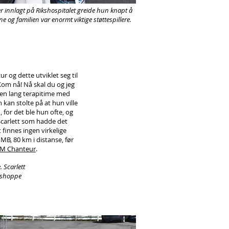
r innlagt på Rikshospitalet greide hun knapt å
e og familien var enormt viktige støttespillere.
r og dette utviklet seg til
‘Kom nå! Nå skal du og jeg
om en lang terapitime med
 kan stolte på at hun ville
 for det ble hun ofte, og
 Scarlett som hadde det
 finnes ingen virkelige
l MB, 80 km i distanse, før
M Chanteur
.
. Scarlett
vlshoppe