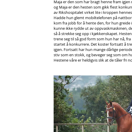
Maja er den som har bragt henne fram igjen 
og Maja er den hesten som gikk flest konkurra
av Rikshospitalet virket lite i kroppen henne
Hadde hun glemt mobiltelefonen på nattborde
kom fra jobb for å hente den, for hun greide
kunne ikke rydde ut av oppvaskmaskinen, det 
så å strekke seg opp i kjøkkenskapet. Hestene
trene seg til så god form som hun har nå, fra
startet å konkurrere. Det koster fortsatt å 
igjen. Fortsatt har hun mange dårlige periode
stiv som en stokk, og beveger seg som om hun 
Hestene våre er heldigvis slik at de tåler fri no