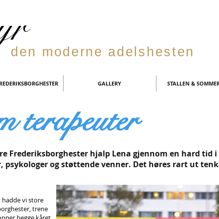
yr
den moderne adelshesten
FREDERIKSBORGHESTER
GALLERY
STALLEN & SOMMER
m terapeuter
re Frederiksborghester hjalp Lena gjennom en hard tid i
r, psykologer og støttende venner. Det høres rart ut tenk
d hadde vi store
borghester, trene
hopper begge kåret