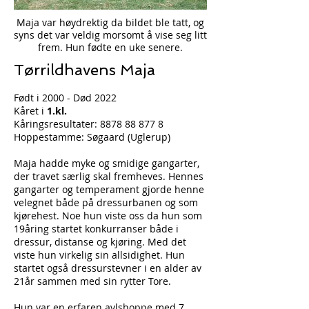
Maja var høydrektig da bildet ble tatt, og
syns det var veldig morsomt å vise seg litt
frem. Hun fødte en uke senere.
Tørrildhavens Maja
Født i 2000 - Død 2022
Kåret i
1.kl.
Kåringsresultater:
8878 88 877 8
Hoppestamme: Søgaard (Uglerup)
Maja hadde myke og smidige gangarter,
der travet særlig skal fremheves. Hennes
gangarter og temperament gjorde henne
velegnet både på dressurbanen og som
kjørehest. Noe hun viste oss da hun som
19åring startet konkurranser både i
dressur, distanse og kjøring. Med det
viste hun virkelig sin allsidighet.
Hun
startet også dressurstevner i en alder av
21år sammen med sin rytter Tore.
Hun var en erfaren avlshoppe med 7